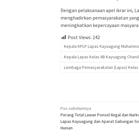
Dengan pelaksanaan apel ikrar ini,
menghadirkan pemasyarakatan yang p
meningkatkan kepercayaan masyaraka
Post Views:
242
Kepala KPLP Lapas Kayuagung Muhamma
Kepala Lapas Kelas IIB Kayuagung Chand
Lembaga Pemasyarakatan (Lapas) Kelas 
Navigasi
Pos sebelumnya
Perang Total Lawan Ponsel Ilegal dan Nark
pos
Lapas Kayuagung dan Aparat Gabungan Sis
Hunian