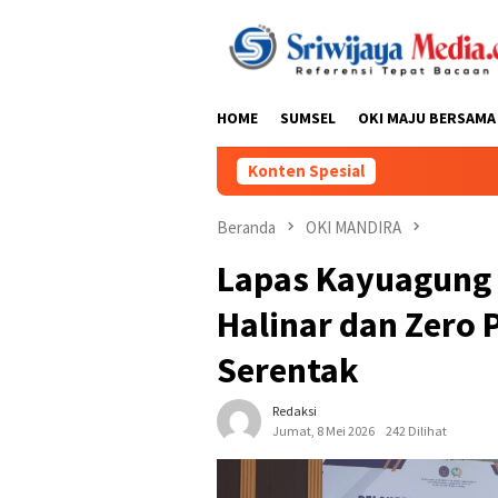
Loncat
ke
konten
HOME
SUMSEL
OKI MAJU BERSAMA
Konten Spesial
Beranda
OKI MANDIRA
Lapas Kayuagung
Halinar dan Zero 
Serentak
Redaksi
Jumat, 8 Mei 2026
242 Dilihat