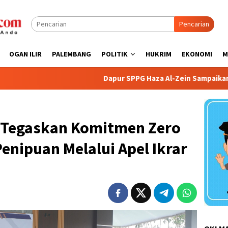
Pencarian
OGAN ILIR
PALEMBANG
POLITIK
HUKRIM
EKONOMI
M
Dapur SPPG Haza Al-Zein Sampaikan Permohonan Maaf dan
 Tegaskan Komitmen Zero
Penipuan Melalui Apel Ikrar