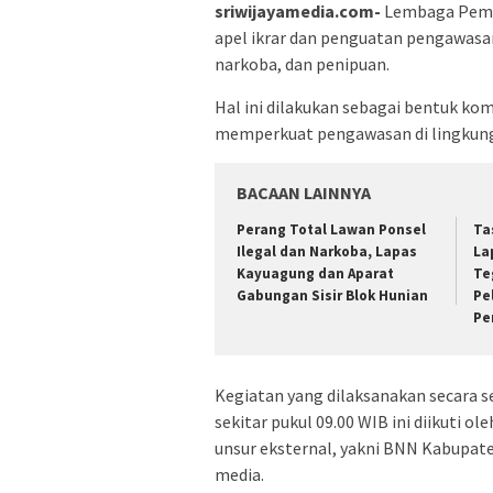
sriwijayamedia.com-
Lembaga Pemas
apel ikrar dan penguatan pengawasa
narkoba, dan penipuan.
Hal ini dilakukan sebagai bentuk ko
memperkuat pengawasan di lingkun
BACAAN LAINNYA
Perang Total Lawan Ponsel
Ta
Ilegal dan Narkoba, Lapas
La
Kayuagung dan Aparat
Te
Gabungan Sisir Blok Hunian
Pe
Pe
Kegiatan yang dilaksanakan secara se
sekitar pukul 09.00 WIB ini diikuti 
unsur eksternal, yakni BNN Kabupate
media.