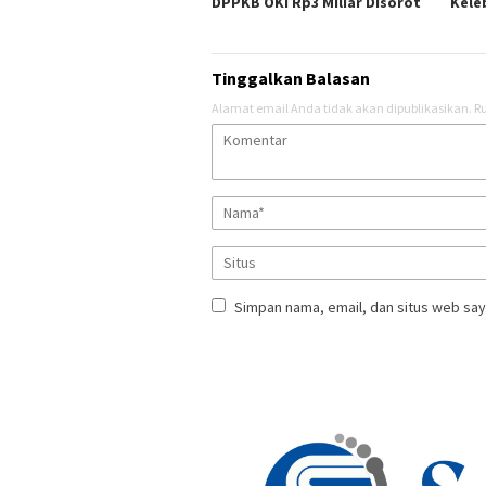
DPPKB OKI Rp3 Miliar Disorot
Kele
Tinggalkan Balasan
Alamat email Anda tidak akan dipublikasikan.
Ru
Simpan nama, email, dan situs web say