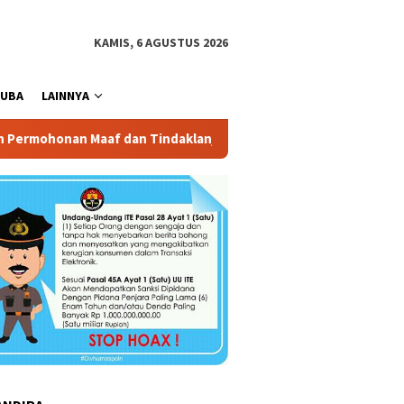
KAMIS, 6 AGUSTUS 2026
UBA
LAINNYA
 Tindaklanjuti laporan
Jalin Sinergi, UM Palembang dan