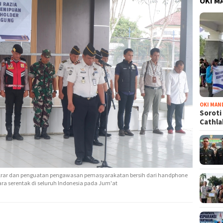
OKI M
OKI MAN
Soroti
Cathl
ikrar dan penguatan pengawasan pemasyarakatan bersih dari handphone
ara serentak di seluruh Indonesia pada Jum'at