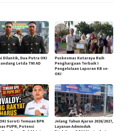
i Dilantik, Dua Putra OKI
Puskesmas Kutaraya Raih
Sandang Letda TNI AD
Penghargaan Terbaik I
Pengelolaan Laporan KB se-
OKI
OKI Soroti Temuan BPK
Jelang Tahun Ajaran 2026/2027,
inas PUPR, Potensi
Layanan Adminduk