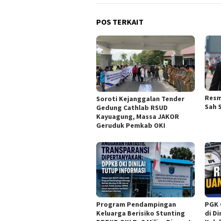
POS TERKAIT
Resm
Soroti Kejanggalan Tender
Sah 
Gedung Cathlab RSUD
Kayuagung, Massa JAKOR
Geruduk Pemkab OKI
Program Pendampingan
PGK 
Keluarga Berisiko Stunting
di D