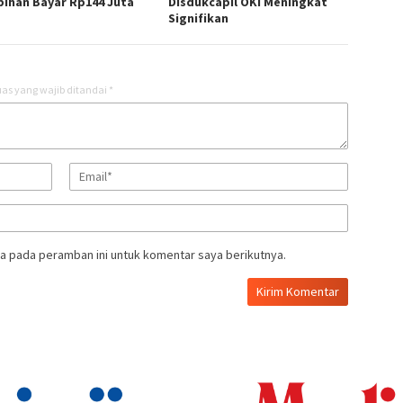
bihan Bayar Rp144 Juta
Disdukcapil OKI Meningkat
Signifikan
as yang wajib ditandai
*
a pada peramban ini untuk komentar saya berikutnya.